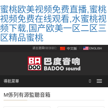
蜜桃欧美视频免费直播,蜜桃
视频免费在线观看,水蜜桃视
频下载,国产欧美一区二区三
区精品蜜桃
語言選擇：
∷
導航菜單
Toggl
navig
M係列有源監聽音箱