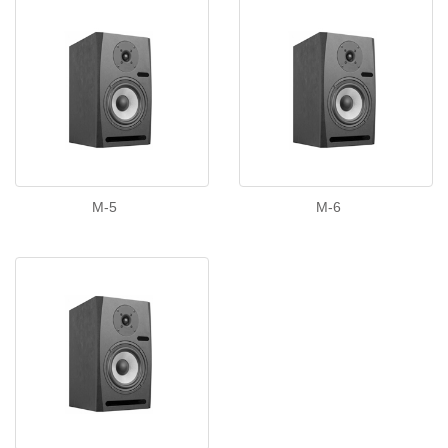
M-5
M-6