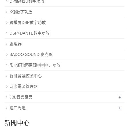
DP係列1U數字功放
K係數字功放
觸摸屏DSP數字功放
DSP+DANTE數字功放
處理器
BADOO SOUND 麥克風
影K係列解碼器、功放
智能會議控製中心
時序電源管理器
+
JBL音響產品
+
進口周邊
新聞中心