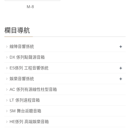
M-8
欄目導航
+
線陣音響係統
DX 係列點聲源音箱
+
ES係列 工程音響係統
+
娛樂音響係統
AC 係列有源線性柱型音箱
LT 係列遠程音箱
SM 舞台返聽音箱
HE係列 高端娛樂音箱