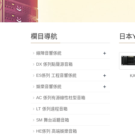
欄目導航
日本Y
+
線陣音響係統
DX 係列點聲源音箱
+
ES係列 工程音響係統
K
+
娛樂音響係統
AC 係列有源線性柱型音箱
LT 係列遠程音箱
SM 舞台返聽音箱
HE係列 高端娛樂音箱