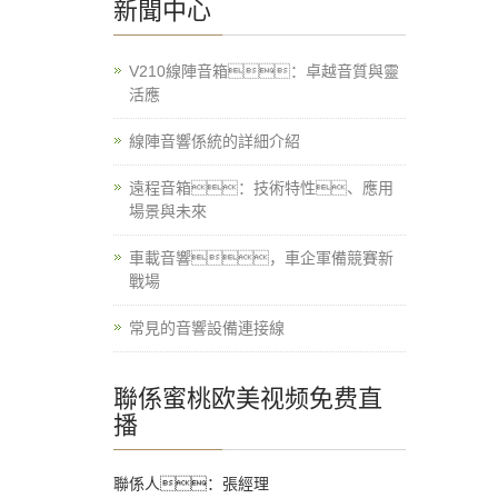
新聞中心
V210線陣音箱：卓越音質與靈
活應
線陣音響係統的詳細介紹
遠程音箱：技術特性、應用
場景與未來
車載音響，車企軍備競賽新
戰場
常見的音響設備連接線
聯係蜜桃欧美视频免费直
播
聯係人：張經理