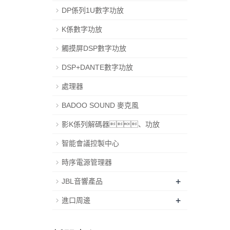
DP係列1U數字功放
K係數字功放
觸摸屏DSP數字功放
DSP+DANTE數字功放
處理器
BADOO SOUND 麥克風
影K係列解碼器、功放
智能會議控製中心
時序電源管理器
+
JBL音響產品
+
進口周邊