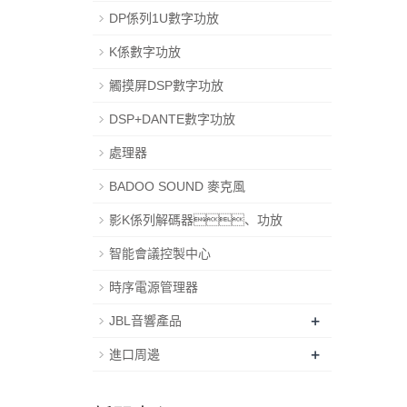
DP係列1U數字功放
K係數字功放
觸摸屏DSP數字功放
DSP+DANTE數字功放
處理器
BADOO SOUND 麥克風
影K係列解碼器、功放
智能會議控製中心
時序電源管理器
+
JBL音響產品
+
進口周邊