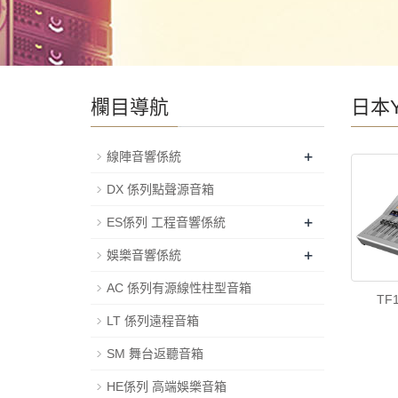
欄目導航
日本Y
+
線陣音響係統
DX 係列點聲源音箱
+
ES係列 工程音響係統
+
娛樂音響係統
AC 係列有源線性柱型音箱
TF
LT 係列遠程音箱
SM 舞台返聽音箱
HE係列 高端娛樂音箱