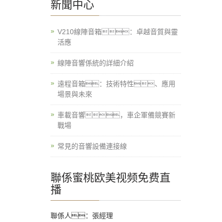
新聞中心
V210線陣音箱：卓越音質與靈
活應
線陣音響係統的詳細介紹
遠程音箱：技術特性、應用
場景與未來
車載音響，車企軍備競賽新
戰場
常見的音響設備連接線
聯係蜜桃欧美视频免费直
播
聯係人：張經理