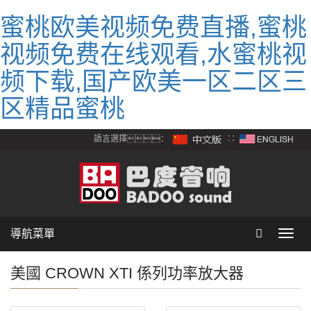
蜜桃欧美视频免费直播,蜜桃
视频免费在线观看,水蜜桃视
频下载,国产欧美一区二区三
区精品蜜桃
語言選擇：
∷
導航菜單
Toggl
navig
美國 CROWN XTI 係列功率放大器