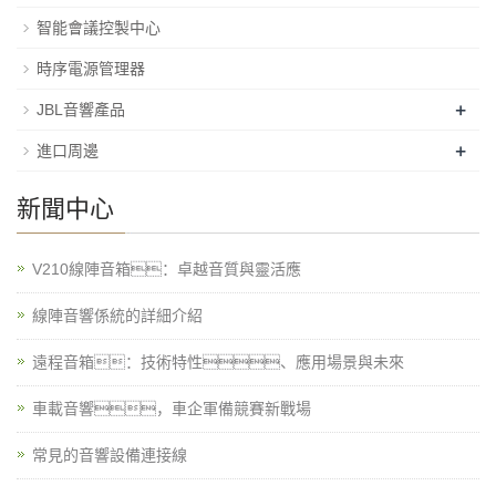
智能會議控製中心
時序電源管理器
+
JBL音響產品
+
進口周邊
新聞中心
V210線陣音箱：卓越音質與靈活應
線陣音響係統的詳細介紹
遠程音箱：技術特性、應用場景與未來
車載音響，車企軍備競賽新戰場
常見的音響設備連接線