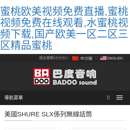
蜜桃欧美视频免费直播,蜜桃
视频免费在线观看,水蜜桃视
频下载,国产欧美一区二区三
区精品蜜桃
語言選擇：
∷
導航菜單
Toggl
navig
美國SHURE SLX係列無線話筒