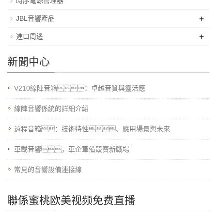
時序電源管理器
+
JBL音響產品
+
進口周邊
新聞中心
V210線陣音箱：卓越音質與靈活應
線陣音響係統的詳細介紹
遠程音箱：技術特性、應用場景與未來
車載音響，車企軍備競賽新戰場
常見的音響設備連接線
聯係蜜桃欧美视频免费直播