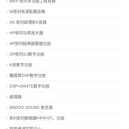
BMX 係列多功能工程音箱
M係列有源監聽音箱
AS 係列超薄影K音箱
HP係列功率放大器
AP係列經典變壓器功放
DP係列1U數字功放
K係數字功放
觸摸屏DSP數字功放
DSP+DANTE數字功放
處理器
BADOO SOUND 麥克風
影K係列解碼器、功放
智能會議控製中心