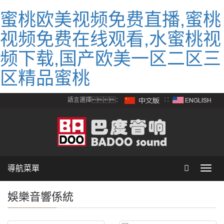
蜜桃欧美视频免费直播,蜜桃
视频免费在线观看,水蜜桃视
频下载,国产欧美一区二区三
区精品蜜桃
語言選擇：
∷
導航菜單
Toggl
navig
娛樂音響係統