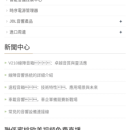
時序電源管理器
+
JBL音響產品
+
進口周邊
新聞中心
V210線陣音箱：卓越音質與靈活應
線陣音響係統的詳細介紹
遠程音箱：技術特性、應用場景與未來
車載音響，車企軍備競賽新戰場
常見的音響設備連接線