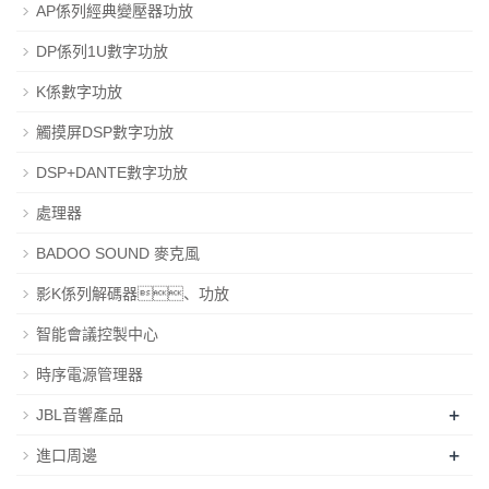
AP係列經典變壓器功放
DP係列1U數字功放
K係數字功放
觸摸屏DSP數字功放
DSP+DANTE數字功放
處理器
BADOO SOUND 麥克風
影K係列解碼器、功放
智能會議控製中心
時序電源管理器
+
JBL音響產品
+
進口周邊