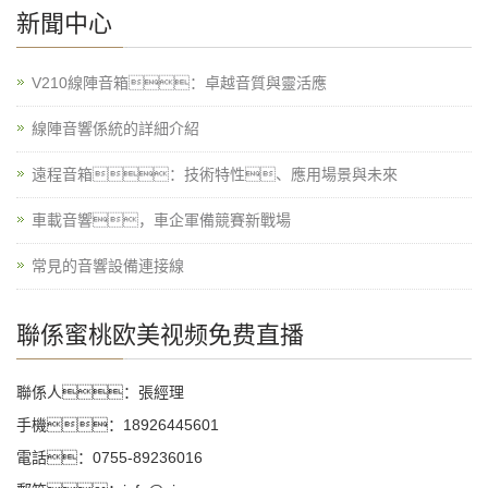
新聞中心
V210線陣音箱：卓越音質與靈活應
線陣音響係統的詳細介紹
遠程音箱：技術特性、應用場景與未來
車載音響，車企軍備競賽新戰場
常見的音響設備連接線
聯係蜜桃欧美视频免费直播
聯係人：張經理
手機：18926445601
電話：0755-89236016