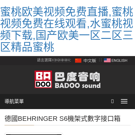
蜜桃欧美视频免费直播,蜜桃
视频免费在线观看,水蜜桃视
频下载,国产欧美一区二区三
区精品蜜桃
語言選擇：
∷
導航菜單
Toggl
navig
德國BEHRINGER S6機架式數字接口箱