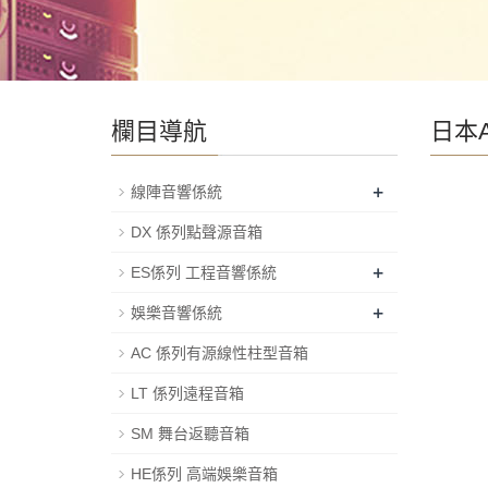
欄目導航
日本A
+
線陣音響係統
DX 係列點聲源音箱
+
ES係列 工程音響係統
+
娛樂音響係統
AC 係列有源線性柱型音箱
LT 係列遠程音箱
SM 舞台返聽音箱
HE係列 高端娛樂音箱