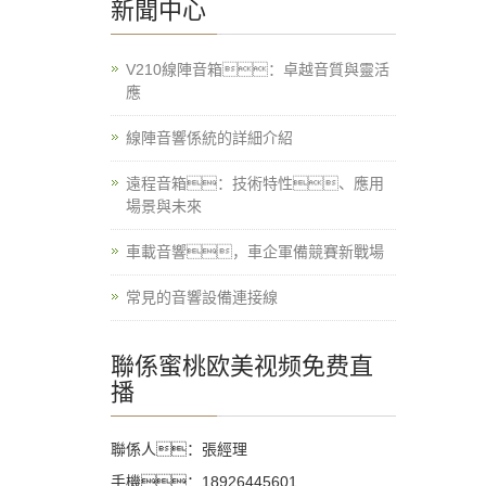
新聞中心
V210線陣音箱：卓越音質與靈活
應
線陣音響係統的詳細介紹
遠程音箱：技術特性、應用
場景與未來
車載音響，車企軍備競賽新戰場
常見的音響設備連接線
聯係蜜桃欧美视频免费直
播
聯係人：張經理
手機：18926445601