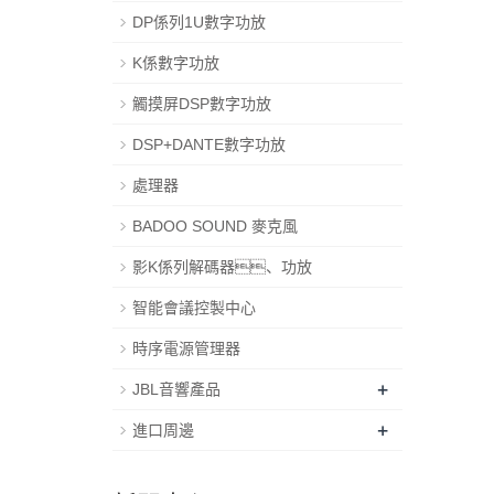
DP係列1U數字功放
K係數字功放
觸摸屏DSP數字功放
DSP+DANTE數字功放
處理器
BADOO SOUND 麥克風
影K係列解碼器、功放
智能會議控製中心
時序電源管理器
+
JBL音響產品
+
進口周邊