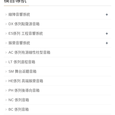
欄目導航
+
線陣音響係統
DX 係列點聲源音箱
+
ES係列 工程音響係統
+
娛樂音響係統
AC 係列有源線性柱型音箱
LT 係列遠程音箱
SM 舞台返聽音箱
HE係列 高端娛樂音箱
PH 係列後導向音箱
NC 係列音箱
BC 係列音箱